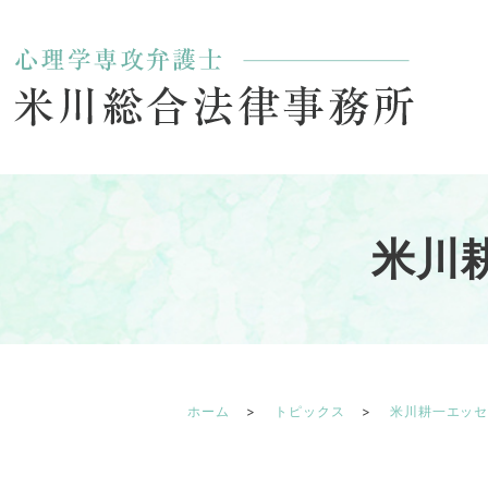
米川
ホーム
トピックス
米川耕一エッ